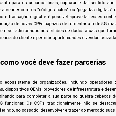
nto para os usuários finais, capturar e dar sentido aos
é aprender com os “códigos halos” ou “pegadas digitais” d
o e transação digital e é possível aproveitar esses conh
ntrodução de novas CPEs capazes de fomentar a rede 5G mais
dem ser adicionados aos trilhões de dados atuais que forn
iência do cliente e permitir oportunidades e vendas cruzada
 como você deve fazer parcerias
cossistema de organizações, incluindo operadores d
s, dispositivos OEMs, provedores de infraestrutura e dese
balhando para completar a sua parte no quebra-cabeças d
5G funcionar. Os CSPs, tradicionalmente, não se destaca
ferindo, no passado, desenvolver e trazer ao mercado suas 