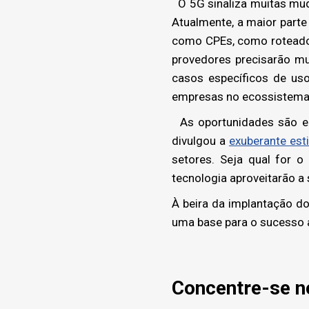
O 5G sinaliza muitas mu
Atualmente, a maior part
como CPEs, como roteador
provedores precisarão mu
casos específicos de us
empresas no ecossistema 
As oportunidades são en
divulgou a
exuberante est
setores. Seja qual for 
tecnologia aproveitarão a
À beira da implantação d
uma base para o sucesso
Concentre-se no