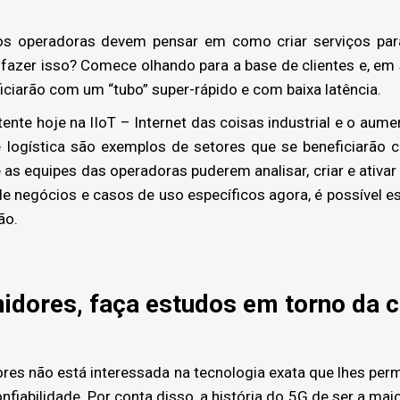
s operadoras devem pensar em como criar serviços par
fazer isso? Comece olhando para a base de clientes e, em
iciarão com um “tubo” super-rápido e com baixa latência.
nte hoje na IIoT – Internet das coisas industrial e o aum
e logística são exemplos de setores que se beneficiarão
as equipes das operadoras puderem analisar, criar e ativar
de negócios e casos de uso específicos agora, é possível 
ão.
idores, faça estudos em torno da 
es não está interessada na tecnologia exata que lhes per
nfiabilidade. Por conta disso, a história do 5G de ser a maio