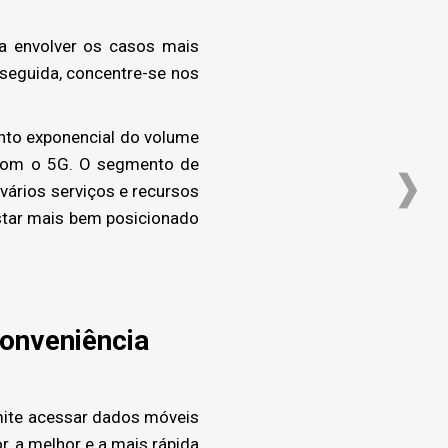
a envolver os casos mais
 seguida, concentre-se nos
ento exponencial do volume
 com o 5G. O segmento de
 vários serviços e recursos
estar mais bem posicionado
conveniência
mite acessar dados móveis
r, a melhor e a mais rápida