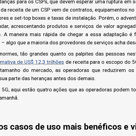
danças para os CSPs, que devem esperar uma ruptura em s
e da receita de um CSP vem de contratos, equipamentos no
es e set-top boxes e taxas de instalação. Porém, o adven
dar, acrescentando produtos e serviços de valor agregad
o. A maneira mais rápida de chegar a essa adaptação é f
– algo que a maioria dos provedores de serviços acha desa
ormes, tão grandes quanto os palpites das pessoas nes
imativa de US$ 12,3 trilhões
de receita para o escopo do
o tamanho do mercado, as operadoras que reduzirem os
 sua parte das heranças antes dos demais.
o 5G, aqui estão quatro ações que as operadoras podem to
 amanhã.
s casos de uso mais benéficos e vi