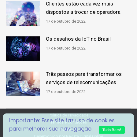
Clientes estão cada vez mais
dispostos a trocar de operadora
17 de outubro de 2022
Os desafios da IoT no Brasil
17 de outubro de 2022
Três passos para transformar os
serviços de telecomunicações
17 de outubro de 2022
Politica de Privacidade
Importante: Esse site faz uso de cookies
Termos e Condições
para melhorar sua navegação.
Formulário RGPD
Tudo Bem!
Desenvolvido por
Revista Digital Online