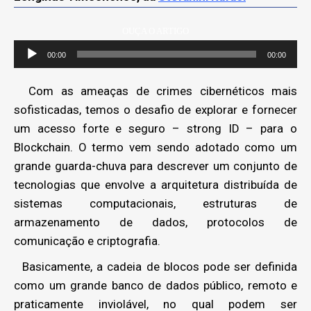
OUÇA O ARTIGO
Tocador
00:00
00:00
de
áudio
Com as ameaças de crimes cibernéticos mais
sofisticadas, temos o desafio de explorar e fornecer
um acesso forte e seguro – strong ID – para o
Blockchain. O termo vem sendo adotado como um
grande guarda-chuva para descrever um conjunto de
tecnologias que envolve a arquitetura distribuída de
sistemas computacionais, estruturas de
armazenamento de dados, protocolos de
comunicação e criptografia.
Basicamente, a cadeia de blocos pode ser definida
como um grande banco de dados público, remoto e
praticamente inviolável, no qual podem ser