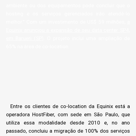
ambiente ou dos equipamentos pode concluir que o
hosting e os serviços gerenciados irão atendê-lo
melhor.” Com um investimento de US$ 59 milhões,
a
Equinix anunciou a expansão de seu data center SP4,
em Barueri (SP)
. O projeto inclui uma ampliação de
65% na área de co-location.
Entre os clientes de co-location da Equinix está a
operadora HostFiber, com sede em São Paulo, que
utiliza essa modalidade desde 2010 e, no ano
passado, concluiu a migração de 100% dos serviços