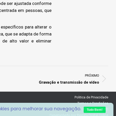
ode ser ajustada conforme
 centrada em pessoas, que
specíficos para alterar o
ca, que se adapta de forma
de alto valor e eliminar
PRÓXIMO
Gravação e transmissão de vídeo
Politica de Privacidade
Termos e Condições
ookies para melhorar sua navegação.
Formulário RGPD
Tudo Bem!
Desenvolvido por
Revista Digital Online