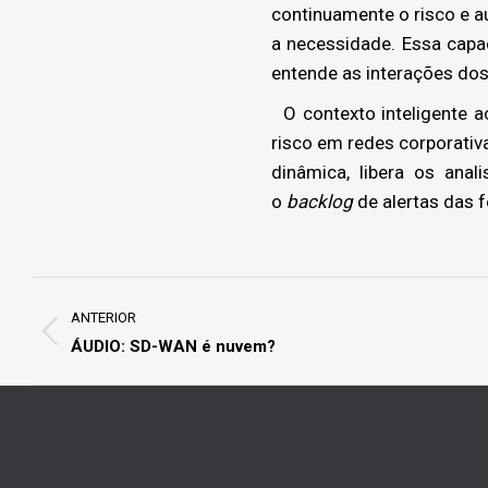
continuamente o risco e 
a necessidade. Essa capa
entende as interações do
O contexto inteligente a
risco em redes corporativ
dinâmica, libera os ana
o
backlog
de alertas das 
Project
navigation
ANTERIOR
Previous
ÁUDIO: SD-WAN é nuvem?
project: