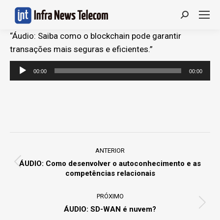
Search:
“Áudio: Saiba como o blockchain pode garantir
transações mais seguras e eficientes.”
Tocador
00:00
00:00
de
áudio
Project
navigation
ANTERIOR
ÁUDIO: Como desenvolver o autoconhecimento e as
Previous
competências relacionais
project:
PRÓXIMO
Next
ÁUDIO: SD-WAN é nuvem?