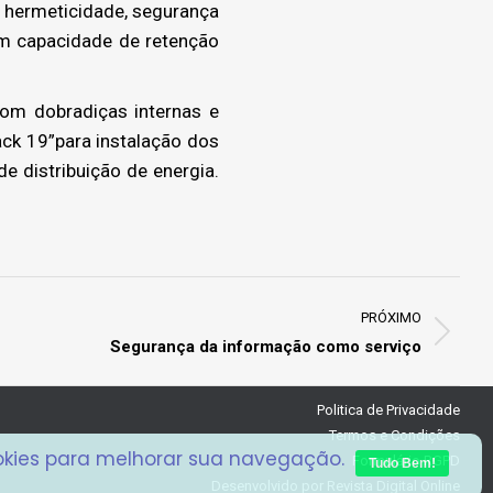
a hermeticidade, segurança
om capacidade de retenção
om dobradiças internas e
ack 19”para instalação dos
e distribuição de energia.
PRÓXIMO
Segurança da informação como serviço
Politica de Privacidade
Termos e Condições
ookies para melhorar sua navegação.
Formulário RGPD
Tudo Bem!
Desenvolvido por
Revista Digital Online