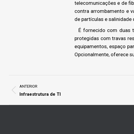
telecomunicações e de fib
contra arrombamento e va
de partículas e salinidade 
É fornecido com duas ta
protegidas com travas res
equipamentos, espaço para
Opcionalmente, oferece su
Project
navigation
ANTERIOR
Previous
Infraestrutura de TI
project: