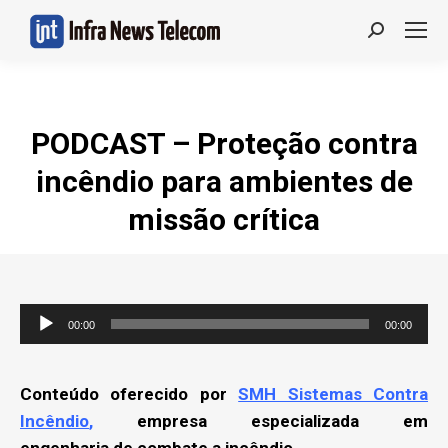
Search:
PODCAST – Proteção contra
incêndio para ambientes de
missão crítica
Tocador
00:00
00:00
de
áudio
Conteúdo oferecido por
SMH Sistemas Contra
Incêndio
,
empresa especializada em