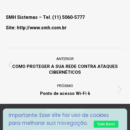
SMH Sistemas
– Tel. (11) 5060-5777
Site:
http://www.smh.com.br
Project
navigation
ANTERIOR
COMO PROTEGER A SUA REDE CONTRA ATAQUES
Previous
CIBERNÉTICOS
project:
PRÓXIMO
Next
Ponto de acesso Wi-Fi 6
project:
Politica de Privacidade
Importante: Esse site faz uso de cookies
Termos e Condições
para melhorar sua navegação.
Formulário RGPD
Tudo Bem!