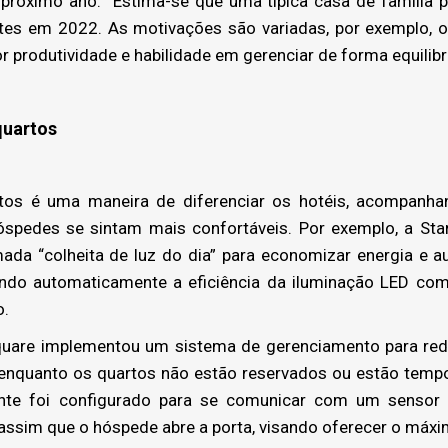
 próximo ano. Estima-se que uma típica casa de família
entes em 2022. As motivações são variadas, por exemplo, 
or produtividade e habilidade em gerenciar de forma equilibr
quartos
s é uma maneira de diferenciar os hotéis, acompanhan
hóspedes se sintam mais confortáveis. Por exemplo, a St
mada “colheita de luz do dia” para economizar energia e a
tando automaticamente a eficiência da iluminação LED co
o.
are implementou um sistema de gerenciamento para reduz
 enquanto os quartos não estão reservados ou estão tem
ente foi configurado para se comunicar com um sensor de
a assim que o hóspede abre a porta, visando oferecer o máx