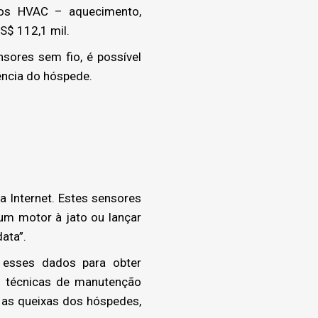
os HVAC – aquecimento,
S$ 112,1 mil.
sores sem fio, é possível
ência do hóspede.
 Internet. Estes sensores
 um motor à jato ou lançar
ata”.
 esses dados para obter
am técnicas de manutenção
r as queixas dos hóspedes,