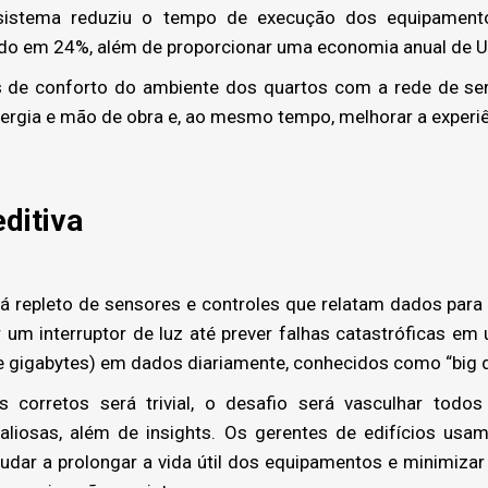
stema reduziu o tempo de execução dos equipament
ado em 24%, além de proporcionar uma economia anual de U
 de conforto do ambiente dos quartos com a rede de sen
ergia e mão de obra e, ao mesmo tempo, melhorar a experi
ditiva
 repleto de sensores e controles que relatam dados para a
r um interruptor de luz até prever falhas catastróficas em
e gigabytes) em dados diariamente, conhecidos como “big d
orretos será trivial, o desafio será vasculhar todos
aliosas, além de insights. Os gerentes de edifícios us
judar a prolongar a vida útil dos equipamentos e minimiza