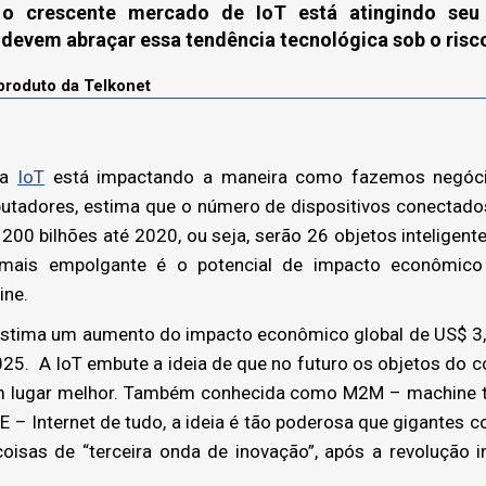
 o crescente mercado de IoT está atingindo seu 
devem abraçar essa tendência tecnológica sob o risco
 produto da
Telkonet
 a
IoT
está impactando a maneira como fazemos negóc
tadores, estima que o número de dispositivos conectados
200 bilhões até 2020, ou seja, serão 26 objetos inteligen
mais empolgante é o potencial de impacto econômic
ine.
stima um aumento do impacto econômico global de US$ 3,9
2025. A IoT embute a ideia de que no futuro os objetos do c
m lugar melhor. Também conhecida como M2M – machine to
oE – Internet de tudo, a ideia é tão poderosa que gigantes
 coisas de “terceira onda de inovação”, após a revolução i