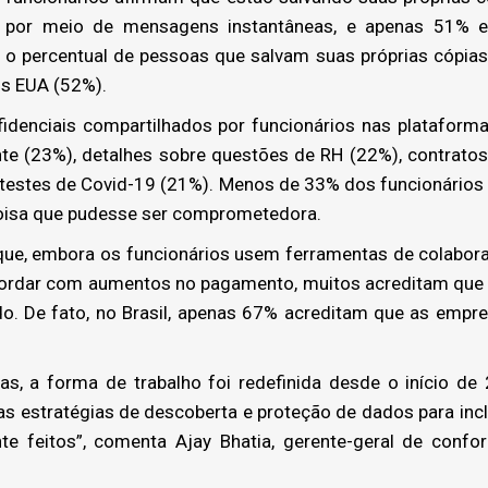
s por meio de mensagens instantâneas, e apenas 51% e
l, o percentual de pessoas que salvam suas próprias cópia
os EUA (52%).
idenciais compartilhados por funcionários nas plataform
nte (23%), detalhes sobre questões de RH (22%), contratos
e testes de Covid-19 (21%). Menos de 33% dos funcionários
oisa que pudesse ser comprometedora.
que, embora os funcionários usem ferramentas de colabora
ordar com aumentos no pagamento, muitos acreditam que 
o. De fato, no Brasil, apenas 67% acreditam que as empr
s, a forma de trabalho foi redefinida desde o início de
as estratégias de descoberta e proteção de dados para inc
e feitos”, comenta Ajay Bhatia, gerente-geral de confor