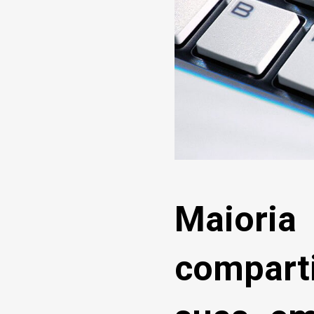
Maior
compart