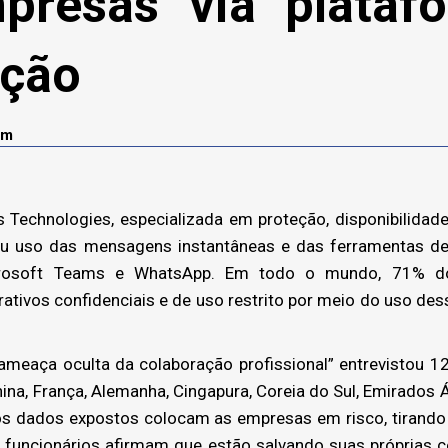
presas via plataf
ação
om
Technologies, especializada em proteção, disponibilidad
u uso das mensagens instantâneas e das ferramentas de c
osoft Teams e WhatsApp. Em todo o mundo, 71% dos
ativos confidenciais e de uso restrito por meio do uso dess
 ameaça oculta da colaboração profissional” entrevistou 1
 China, França, Alemanha, Cingapura, Coreia do Sul, Emirados
 os dados expostos colocam as empresas em risco, tirando 
funcionários afirmam que estão salvando suas próprias 