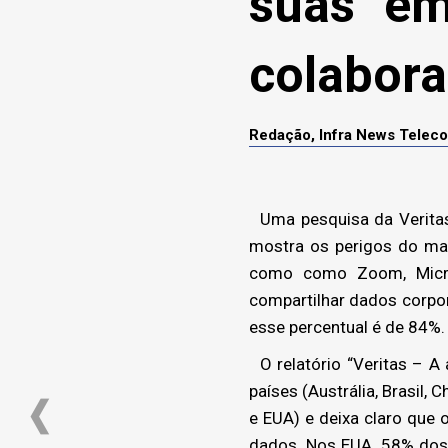
suas em
colabor
Redação, Infra News Telec
Uma pesquisa da Veritas 
mostra os perigos do ma
como como Zoom, Micr
compartilhar dados corpor
esse percentual é de 84%.
O relatório “Veritas – A
países (Austrália, Brasil,
e EUA) e deixa claro que
dados. Nos EUA, 58% dos 