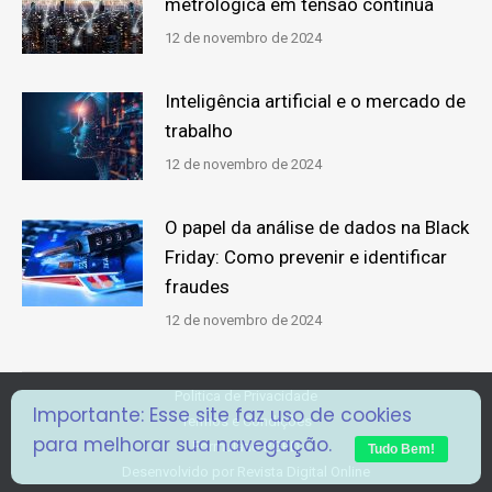
metrológica em tensão contínua
12 de novembro de 2024
Inteligência artificial e o mercado de
trabalho
12 de novembro de 2024
O papel da análise de dados na Black
Friday: Como prevenir e identificar
fraudes
12 de novembro de 2024
Politica de Privacidade
Importante: Esse site faz uso de cookies
Termos e Condições
para melhorar sua navegação.
Formulário RGPD
Tudo Bem!
Desenvolvido por
Revista Digital Online