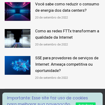
Você sabe como reduzir o consumo
de energia dos data centers?
20 de setembro de 2022
Como as redes FTTx transformam a
qualidade da Internet
20 de setembro de 2022
SSE para provedores de serviços de
Internet: Ameaça competitiva ou
oportunidade?
20 de setembro de 2022
Politica de Privacidade
Importante: Esse site faz uso de cookies
Termos e Condições
para melhorar sua navegação.
Formulário RGPD