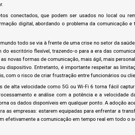
r.
etos conectados, que podem ser usados no local ou r
ormação digital, abordando o problema da comunicação e
undo todo se via à frente de uma crise no setor da saúd
 do escritório flexível, trazendo-o para a era das comunica
s as novas formas de comunicação, mais ágil, mais persona
 ou dispositivo. Entretanto, é importante respeitar as limit
s, com o risco de criar frustração entre funcionários ou cli
 de alta velocidade como 5G ou Wi-Fi 6 torna fácil captu
ocessamento e análise com a potência e a velocidade da
orna os dados disponíveis em qualquer ponto. A adoção ac
ara as empresas: estarem equipadas para enfrentar a trans
 efetivamente a comunicação em tempo real em todo o se