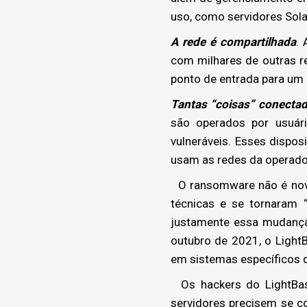
uso, como servidores Sola
A rede é compartilhada
.
com milhares de outras r
ponto de entrada para um 
Tantas “coisas” conectad
são operados por usuár
vulneráveis. Esses dispo
usam as redes da operador
O ransomware não é novi
técnicas e se tornaram 
justamente essa mudança
outubro de 2021, o LightB
em sistemas específicos 
Os hackers do LightBasi
servidores precisem se 