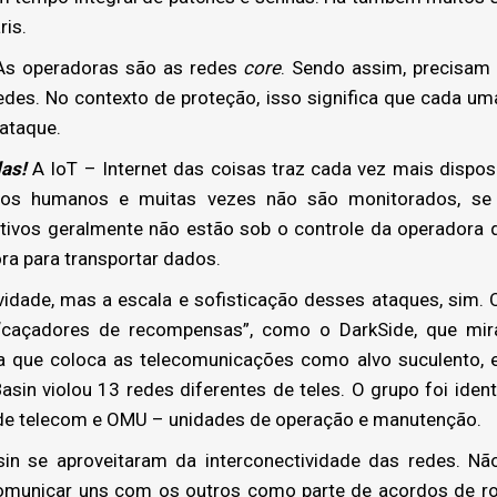
ris.
 As operadoras são as redes
core
. Sendo assim, precisam 
edes. No contexto de proteção, isso significa que cada um
ataque.
as!
A IoT – Internet das coisas traz cada vez mais dispo
ios humanos e muitas vezes não são monitorados, se 
sitivos geralmente não estão sob o controle da operadora
a para transportar dados.
dade, mas a escala e sofisticação desses ataques, sim. 
“caçadores de recompensas”, como o DarkSide, que mir
 que coloca as telecomunicações como alvo suculento, e 
asin violou 13 redes diferentes de teles. O grupo foi ident
de telecom e OMU – unidades de operação e manutenção.
n se aproveitaram da interconectividade das redes. Nã
comunicar uns com os outros como parte de acordos de r