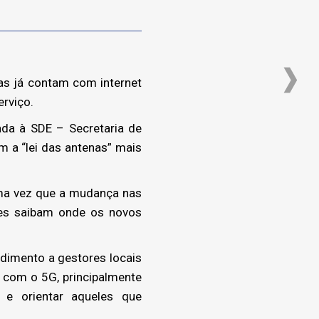
as já contam com internet
erviço.
da à SDE – Secretaria de
m a “lei das antenas” mais
uma vez que a mudança nas
ões saibam onde os novos
ndimento a gestores locais
 com o 5G, principalmente
 e orientar aqueles que