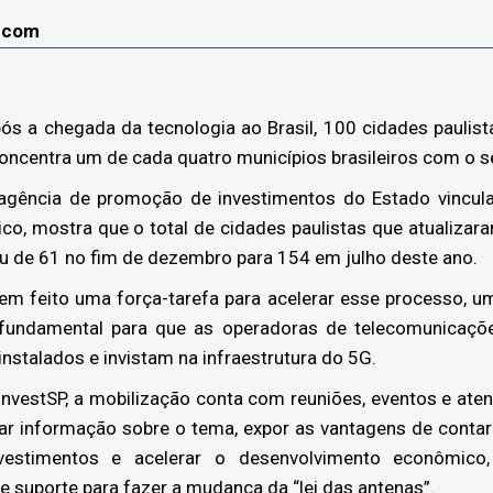
lecom
s a chegada da tecnologia ao Brasil, 100 cidades paulist
oncentra um de cada quatro municípios brasileiros com o s
 agência de promoção de investimentos do Estado vincula
, mostra que o total de cidades paulistas que atualizara
u de 61 no fim de dezembro para 154 em julho deste ano.
em feito uma força-tarefa para acelerar esse processo, 
é fundamental para que as operadoras de telecomunicaç
stalados e invistam na infraestrutura do 5G.
nvestSP, a mobilização conta com reuniões, eventos e ate
var informação sobre o tema, expor as vantagens de contar
nvestimentos e acelerar o desenvolvimento econômico,
 suporte para fazer a mudança da “lei das antenas”.