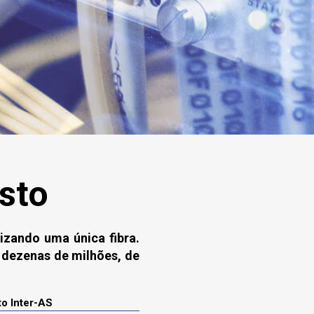
sto
izando uma única fibra.
 dezenas de milhões, de
to Inter-AS