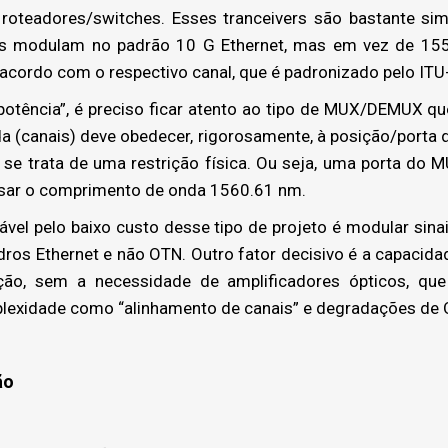
roteadores/switches. Esses tranceivers são bastante simi
 modulam no padrão 10 G Ethernet, mas em vez de 155
cordo com o respectivo canal, que é padronizado pelo ITU-
tência”, é preciso ficar atento ao tipo de MUX/DEMUX que 
a (canais) deve obedecer, rigorosamente, à posição/port
ois se trata de uma restrição física. Ou seja, uma porta 
assar o comprimento de onda 1560.61 nm.
ável pelo baixo custo desse tipo de projeto é modular sina
dros Ethernet e não OTN. Outro fator decisivo é a capacida
ão, sem a necessidade de amplificadores ópticos, que
plexidade como “alinhamento de canais” e degradações de
ão