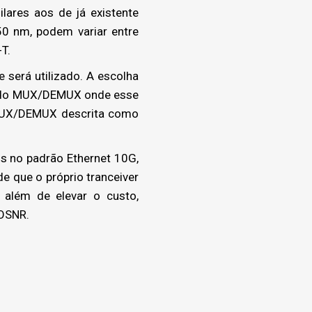
lares aos de já existente
0 nm, podem variar entre
T.
será utilizado. A escolha
a do MUX/DEMUX onde esse
do MUX/DEMUX descrita como
is no padrão Ethernet 10G,
de que o próprio tranceiver
 além de elevar o custo,
 OSNR.