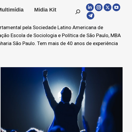
Multimídia
Midia Kit
Linkedin
Instagram
X
YouTu
Search:
page
page
page
page
Telegram
opens
opens
opens
opens
page
portamental pela Sociedade Latino Americana de
in
in
in
in
opens
ção Escola de Sociologia e Política de São Paulo, MBA
new
new
new
new
in
haria São Paulo. Tem mais de 40 anos de experiência
window
window
window
windo
new
window