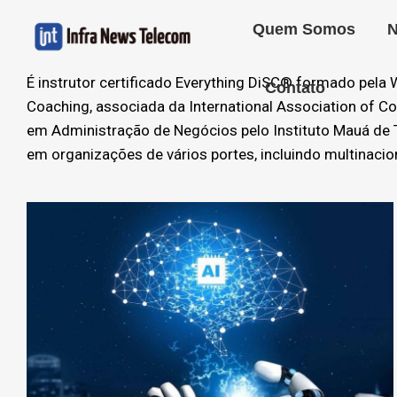
Quem Somos
N
É instrutor certificado Everything DiSC®️ formado pela
Contato
Coaching, associada da International Association of C
em Administração de Negócios pelo Instituto Mauá de T
em organizações de vários portes, incluindo multinaci