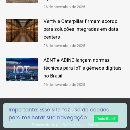
26 de novembro de 2025
Vertiv e Caterpillar firmam acordo
para soluções integradas em data
centers
26 de novembro de 2025
ABNT e ABINC lançam normas
técnicas para IoT e gêmeos digitais
no Brasil
26 de novembro de 2025
Politica de Privacidade
Importante: Esse site faz uso de cookies
Termos e Condições
para melhorar sua navegação.
Formulário RGPD
Tudo Bem!
Desenvolvido por
Revista Digital Online