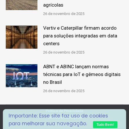
agrícolas
26 de novembro de 2025
Vertiv e Caterpillar firmam acordo
para soluções integradas em data
centers
26 de novembro de 2025
ABNT e ABINC lançam normas
técnicas para IoT e gêmeos digitais
no Brasil
26 de novembro de 2025
Politica de Privacidade
Importante: Esse site faz uso de cookies
Termos e Condições
para melhorar sua navegação.
Formulário RGPD
Tudo Bem!