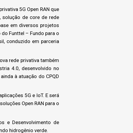
privativa 5G Open RAN que
, solução de core de rede
base em diversos projetos
 do Funttel – Fundo para o
l, conduzido em parceria
nova rede privativa também
tria 4.0, desenvolvido no
e ainda à atuação do CPQD
plicações 5G e IoT. E será
e soluções Open RAN para o
dos e Desenvolvimento de
endo hidrogênio verde.