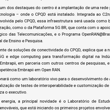
, um dos destaques do centro é a implantação de uma rede 
cnologia – onde o CPQD está instalado. Integrada ao C2n
olvida pelo CPQD, essa infraestrutura será usada como 
zação, como o da Plataforma 5G BR, que conta com o apoio
gico das Telecomunicações, e o Programa OpenRAN@Brasi
l de Ensino e Pesquisa.
nte de soluções de conectividade do CPQD, explica que a 
5G e edge computing para transformação digital na Indús
Embrapii, em parceria com outros centros de pesquisas, 
petência Embrapii em Open RAN.
ionará como um laboratório vivo para o desenvolvimento de a
lização de testes de interoperabilidade e customização d
iza o executivo.
energia, a principal novidade é o Laboratório de Estu
enováveis, que está iniciando os primeiros projetos envolv