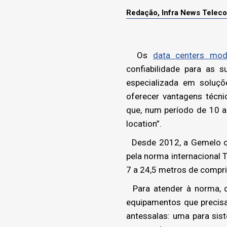
Redação, Infra News Telec
Os
data centers mod
confiabilidade para as 
especializada em soluçõ
oferecer vantagens técn
que, num período de 10 a
location”.
Desde 2012, a Gemelo ofe
pela norma internacional
7 a 24,5 metros de compr
Para atender à norma, q
equipamentos que precis
antessalas: uma para sis