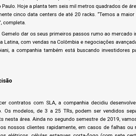
o Paulo. Hoje a planta tem seis mil metros quadrados de ár
ente cinco data centers de até 20 racks. “Temos a maior 
”, completa.
a Gemelo dar os seus primeiros passos rumo ao mercado in
ica Latina, com vendas na Colômbia e negociações avançada
iani, a companhia também está buscando investidores p
cisão
r contratos com SLA, a companhia decidiu desenvolver
o. Os modelos, de 3 a 25 TRs, podem ser vendidos sep
fits nesta área. Ainda no segundo semestre de 2019, vamos
os nossos clientes rapidamente, em casos de falhas ou
s elétricos, células estaques corta-fogo (com sete certi