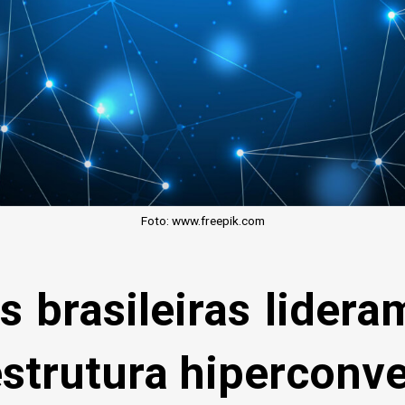
Foto: www.freepik.com
 brasileiras lider
estrutura hiperconv