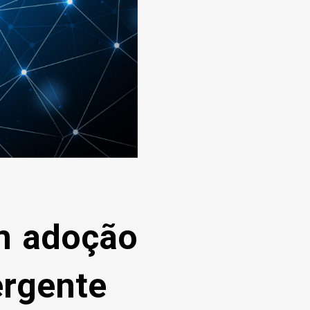
am adoção
ergente