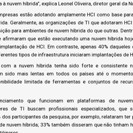
 nuvem híbrida”, explica Leonel Oliveira, diretor geral da Nu
mpresas estão adotando amplamente HCI como base par
íbrida. Geralmente, as organizações de TI que adotaram HC
ição para ambientes de nuvem híbrida do que outras. Dentr
e afirmaram que estão executando uma nuvem híbrida hoje
implantação de HCI. Em contraste, apenas 40% daquele
erentes tipos de infraestrutura iniciaram implantações de H
m a nuvem híbrida tenha sido forte e consistente no
m sido mais lentas em todos os países até o momento
nibilidade limitada de ferramentas e conjuntos de recur
ciamento que funcionam em plataformas de nuvem d
es de TI buscam profissionais especializados, que s
% dos participantes da pesquisa, por exemplo, relataram te
 de nuvem híbrida; 33% também disseram que não tinham h
têineres.