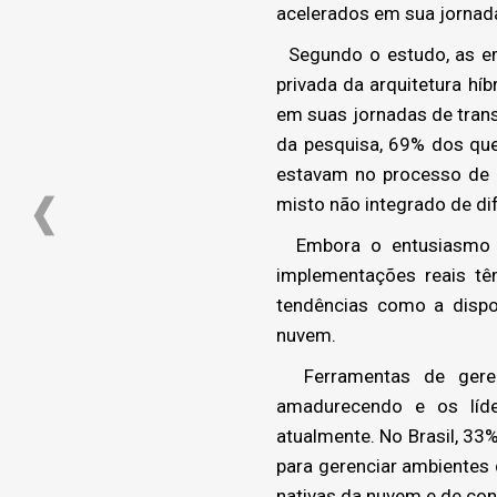
acelerados em sua jornada à
Segundo o estudo, as e
privada da arquitetura h
em suas jornadas de trans
da pesquisa, 69% dos qu
estavam no processo de 
misto não integrado de dif
Embora o entusiasmo co
implementações reais tê
tendências como a dispo
nuvem.
Ferramentas de geren
amadurecendo e os líder
atualmente. No Brasil, 33
para gerenciar ambientes
nativas da nuvem e de con