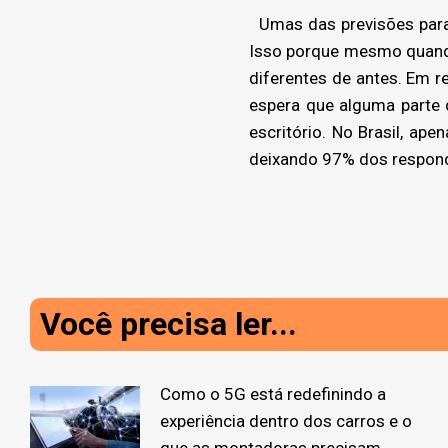
Umas das previsões para 
Isso porque mesmo quando
diferentes de antes. Em r
espera que alguma parte 
escritório. No Brasil, ap
deixando 97% dos respond
Você precisa ler...
Como o 5G está redefinindo a
experiência dentro dos carros e o
que as montadoras precisam