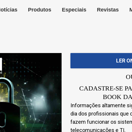
otícias
Produtos
Especiais
Revistas
LER O
O
CADASTRE-SE PA
BOOK DA
Informações altamente sign
dia dos profissionais qu
fazem funcionar os siste
telecomunicações e TI.