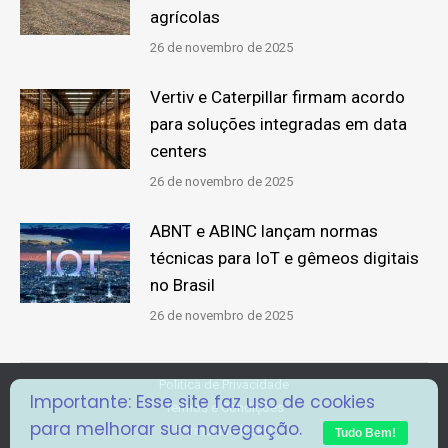
agrícolas
26 de novembro de 2025
Vertiv e Caterpillar firmam acordo
para soluções integradas em data
centers
26 de novembro de 2025
ABNT e ABINC lançam normas
técnicas para IoT e gêmeos digitais
no Brasil
26 de novembro de 2025
Politica de Privacidade
Importante: Esse site faz uso de cookies
Termos e Condições
para melhorar sua navegação.
Formulário RGPD
Tudo Bem!