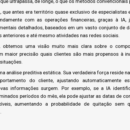
ue ultrapassa, de longe, o que os métodos convencionais 
 que antes era território quase exclusivo de especialistas 
undamente com as operações financeiras, graças à IA, já
amentais detalhados, baseados em um vasto conjunto de dad
 anteriores e até mesmo atividades nas redes sociais.
, obtemos uma visão muito mais clara sobre o compo
m maior precisão quais clientes são mais propensos à in
 situações.
ma análise preditiva estática. Sua verdadeira força reside
rtamento do cliente, ajustando automaticamente es
as informações surgem. Por exemplo, se a IA identif
nados períodos do mês, ela pode ajustar as datas de con
íveis, aumentando a probabilidade de quitação sem 
.