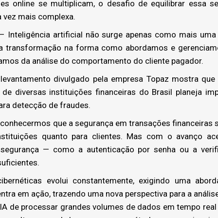
ões online se multiplicam, o desafio de equilibrar essa s
a vez mais complexa.
– Inteligência artificial não surge apenas como mais uma
ra transformação na forma como abordamos e gerenciamos
amos da análise do comportamento do cliente pagador.
levantamento divulgado pela empresa Topaz mostra qu
s de diversas instituições financeiras do Brasil planeja 
) para detecção de fraudes.
reconhecermos que a segurança em transações financeiras 
instituições quanto para clientes. Mas com o avanço ac
 segurança — como a autenticação por senha ou a ver
uficientes.
bernéticas evolui constantemente, exigindo uma abor
 entra em ação, trazendo uma nova perspectiva para a anális
IA de processar grandes volumes de dados em tempo real e