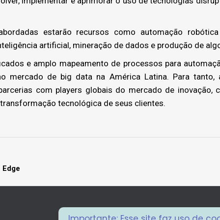
olver, implementar e aprimorar o uso de tecnologias disrupt
bordadas estarão recursos como automação robótica 
eligência artificial, mineração de dados e produção de alg
ficados e amplo mapeamento de processos para automaçã
 no mercado de big data na América Latina. Para tanto, 
 parcerias com players globais do mercado de inovação, 
e transformação tecnológica de seus clientes.
Next
e Edge
project:
Importante: Esse site faz uso de c