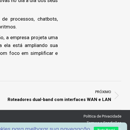
ivas no dia a dia dos seus
de processos, chatbots,
oritmos.
o, a empresa projeta uma
a ela está ampliando sua
com foco em simplificar e
PRÓXIMO
Roteadores dual-band com interfaces WAN e LAN
Politica de Privacidade
Termos e Condições
ookies para melhorar sua navegação.
Formulário RGPD