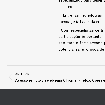
especializado para desenv
clientes.
Entre as tecnologias a
mensageria baseada em int
Com especialistas certi
participação importante
estrutura e fortalecendo
potencializar a jornada d
Project
navigation
ANTERIOR
Previous
Acesso remoto via web para Chrome, Firefox, Opera 
project: