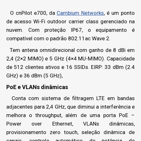
O cnPilot e700, da
Cambium Networks
, é um ponto
de acesso Wi-Fi outdoor carrier class gerenciado na
nuvem. Com proteção IP67, o equipamento é
compatível com o padrão 802.11ac Wave 2.
Tem antena omnidirecional com ganho de 8 dBi em
2,4 (2×2 MIMO) e 5 GHz (4×4 MU-MIMO). Capacidade
de 512 clientes ativos e 16 SSIDs. EIRP: 33 dBm (2.4
GHz) e 36 dBm (5 GHz),
PoE e VLANs dinâmicas
Conta com sistema de filtragem LTE em bandas
adjacentes para 2,4 GHz, que diminui a interferência e
melhora o throughput, além de uma porta PoE –
Power over Ethernet, VLANs dinâmicas,
provisionamento zero touch, seleção dinâmica de
canais, controle automático de potência de