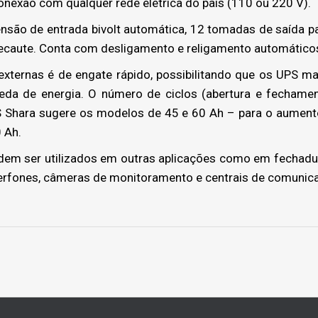
conexão com qualquer rede elétrica do país (110 ou 220 V).
tensão de entrada bivolt automática, 12 tomadas de saída 
ecaute. Conta com desligamento e religamento automático
xternas é de engate rápido, possibilitando que os UPS m
a de energia. O número de ciclos (abertura e fechamen
 TS Shara sugere os modelos de 45 e 60 Ah – para o aument
0 Ah.
m ser utilizados em outras aplicações como em fechadur
terfones, câmeras de monitoramento e centrais de comunic
Next
project: