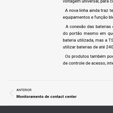
voltagem universal, para 
A nova linha ainda traz 
equipamentos e função bl
A conexão das baterias e
do portão mesmo em qued
bateria utilizada, mas a
utilizar baterias de até 24
Os produtos também pode
de controle de acesso, in
Project
navigation
ANTERIOR
Previous
Monitoramento de contact center
project: