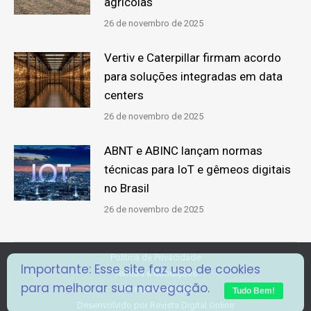
agrícolas
26 de novembro de 2025
Vertiv e Caterpillar firmam acordo
para soluções integradas em data
centers
26 de novembro de 2025
ABNT e ABINC lançam normas
técnicas para IoT e gêmeos digitais
no Brasil
26 de novembro de 2025
Politica de Privacidade
Importante: Esse site faz uso de cookies
Termos e Condições
para melhorar sua navegação.
Formulário RGPD
Tudo Bem!
Desenvolvido por
Revista Digital Online