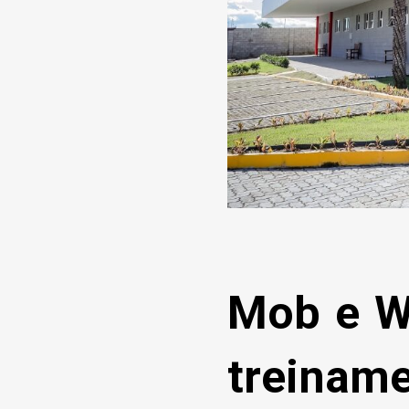
Mob e W
treina