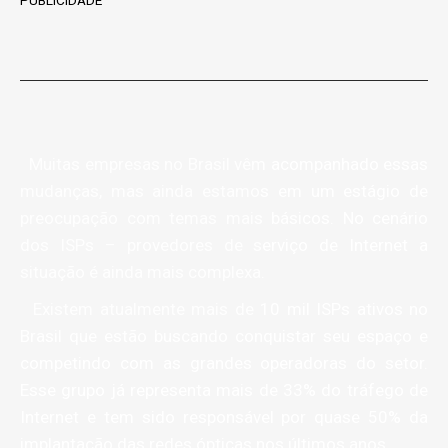
PUBLICIDADE
Muitas empresas no Brasil vêm acompanhado essas
mudanças, mas ainda estamos em um estágio de
preocupação com temas mais básicos. No cenário
dos ISPs – provedores de serviço de Internet a
situação é ainda mais complexa.
Existem atualmente mais de 10 mil ISPs ativos no
Brasil que estão buscando conquistar seu espaço e
competindo com as grandes operadoras do setor.
Esse grupo já representa mais de 33% do tráfego de
Internet e tem sido responsável por quase 50% da
implantação das redes ópticas nos últimos anos.