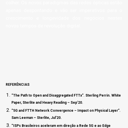
colher. Os novos paradigmas das redes ópticas estão
apenas despontando e vão ser imperativos para o
crescimento e longevidade dos negócios nestes
novos tempos de revolução digital.
REFERÊNCIAS
“The Path to Open and Disaggregated FTTx”. Sterling Perrin. White
Paper, Sterlite and Heavy Reading – Sep’20.
“5G and FTTH Network Convergence – Impact on Physical Layer”.
Sam Leeman – Sterlite, Jul’20.
“ISPs Brasileiros aceleram em direção a Rede 5G e ao Edge