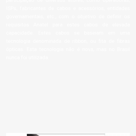
participação de diversos atores, como operadoras,
ISPs, fabricantes de cabos e acessórios, entidades
governamentais, etc., com o objetivo de definir os
requisitos Anatel para estes cabos de elevada
capacidade. Estes cabos se baseiam em uma
tecnologia denominada de ribbon, ou fita de fibras
ópticas. Esta tecnologia não é nova, mas no Brasil
nunca foi utilizada.