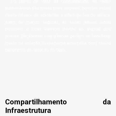
Do ponto de vista da confiabilidade, as redes
subterrâneas são muito mais seguras, com um índice
muito inferior de acidentes e interrupções do enlace.
Além de menos seguras, as redes aéreas ainda
possuem o Opex elevado devido ao aluguel dos
postes. Backbones interurbanos podem se beneficiar
muito da solução diretamente enterrada, com claros
benefícios de redução de Opex.
Compartilhamento da
Infraestrutura