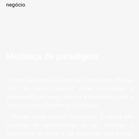
negócio.
Mudança de paradigma
Mudar paradigmas é uma das coisas mais difíceis,
tanto no âmbito pessoal como profissional e
empresarial, pois exige abertura e disposição a ver e
fazer de modo diferente do
status quo
.
Muitas vezes somos “obrigados” a mudar por
questões de sobrevivência ou por entender a
importância do novo e os benefícios que iremos