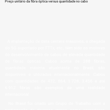
Preço unitário da fibra óptica versus quantidade no cabo
A implantação de data centers massivos, a chegada
do 5G suportado por FTTx, etc., têm sido os motores
do desenvolvimento de cabos de elevada quantidade
de fibras ópticas. Cabos acima de 288 fibras,
quantidade máxima atualmente no Brasil, são
disponíveis e utilizados internacionalmente. Cabos
com quantidades de 432, 864, 1.728, 3.456 e até
6.912 fibras são exemplos de uma realidade
internacional.
No Brasil foi criado um Grupo de Trabalho com a