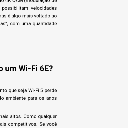
s ao 4K QAM (modulação de
possibilitam velocidades
mas é algo mais voltado ao
tas”, com uma quantidade
o um Wi-Fi 6E?
to que seja Wi-Fi 5 perde
 do ambiente para os anos
mais altos. Como qualquer
is competitivos. Se você