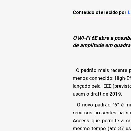
Conteúdo oferecido por
L
O Wi-Fi 6E abre a possi
de amplitude em quadrat
O padrão mais recente pa
menos conhecido: High-Eff
lançado pela IEEE (previ
usam o draft de 2019.
O novo padrão “6” é mui
recursos presentes na no
Access que permite a cri
mesmo tempo (até 37 usuá