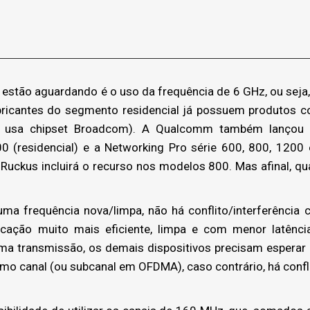
stão aguardando é o uso da frequência de 6 GHz, ou seja,
bricantes do segmento residencial já possuem produtos 
usa chipset Broadcom). A Qualcomm também lançou a
0 (residencial) e a Networking Pro série 600, 800, 1200
e Ruckus incluirá o recurso nos modelos 800. Mas afinal, qu
ma frequência nova/limpa, não há conflito/interferência c
ação muito mais eficiente, limpa e com menor latênc
a transmissão, os demais dispositivos precisam esperar a
o canal (ou subcanal em OFDMA), caso contrário, há confli