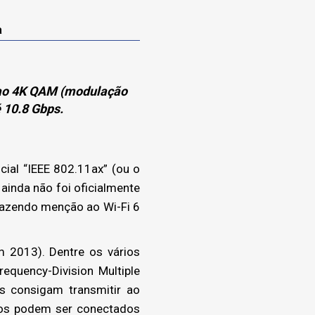
a
s ao 4K QAM (modulação
 10.8 Gbps.
ial “IEEE 802.11ax” (ou o
ainda não foi oficialmente
fazendo menção ao Wi-Fi 6
 2013). Dentre os vários
equency-Division Multiple
os consigam transmitir ao
ivos podem ser conectados