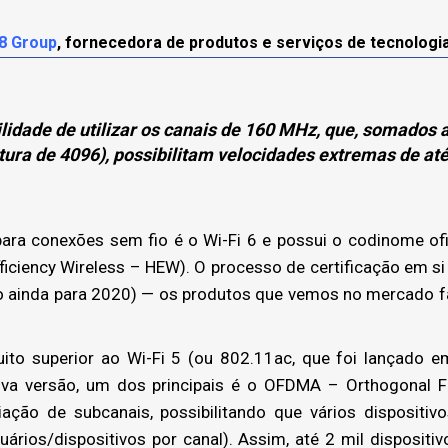
8 Group
, fornecedora de produtos e serviços de tecnologi
bilidade de utilizar os canais de 160 MHz, que, somado
ura de 4096), possibilitam velocidades extremas de até
ra conexões sem fio é o Wi-Fi 6 e possui o codinome ofic
iciency Wireless – HEW). O processo de certificação em si 
sto ainda para 2020) — os produtos que vemos no mercado 
to superior ao Wi-Fi 5 (ou 802.11ac, que foi lançado em
va versão, um dos principais é o OFDMA – Orthogonal Fr
ação de subcanais, possibilitando que vários dispositiv
rios/dispositivos por canal). Assim, até 2 mil disposit