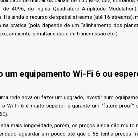
bilidade de utilizar os canais de 160 MHz, que, somado
 de 4096, do inglês Quadrature Amplitude Modulation), 
. Há ainda o recurso de spatial streams (até 16 streams), 
 na prática (pois depende de um “alinhamento dos plane
lexo, ambiente, simultaneidade de transmissão etc.).
o um equipamento Wi-Fi 6 ou esper
ma rede nova ou fazer um upgrade, investir num equipamen
 o Wi-Fi 6 é muito superior e garante um “future-proof”
6E).
ainda mais longevidade, porém, os preços ainda são muito 
mendado aguardar um pouco até que o 6E tenha preços ma