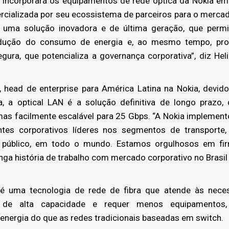
 incorporará os equipamentos de rede óptica da Nokia em
rcializada por seu ecossistema de parceiros para o mercad
s uma solução inovadora e de última geração, que permi
redução do consumo de energia e, ao mesmo tempo, pro
egura, que potencializa a governança corporativa”, diz Heli
 head de enterprise para América Latina na Nokia, devido 
a, a optical LAN é a solução definitiva de longo prazo,
as facilmente escalável para 25 Gbps. “A Nokia implement
tes corporativos líderes nos segmentos de transporte, en
 público, em todo o mundo. Estamos orgulhosos em fi
ga história de trabalho com mercado corporativo no Brasil
é uma tecnologia de rede de fibra que atende às nece
as de alta capacidade e requer menos equipamentos
energia do que as redes tradicionais baseadas em switch.