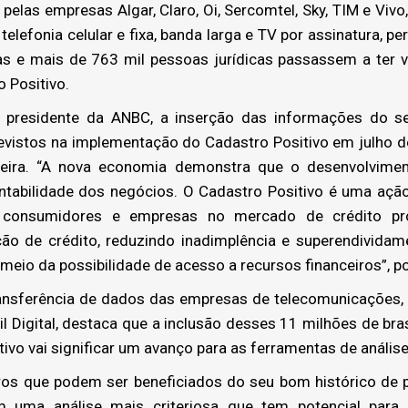
as empresas Algar, Claro, Oi, Sercomtel, Sky, TIM e Vivo,
elefonia celular e fixa, banda larga e TV por assinatura, p
as e mais de 763 mil pessoas jurídicas passassem a ter v
 Positivo.
, presidente da ANBC, a inserção das informações do s
revistos na implementação do Cadastro Positivo em julho d
nceira. “A nova economia demonstra que o desenvolvime
ntabilidade dos negócios. O Cadastro Positivo é uma açã
s consumidores e empresas no mercado de crédito prop
ção de crédito, reduzindo inadimplência e superendividame
eio da possibilidade de acesso a recursos financeiros”, pon
nsferência de dados das empresas de telecomunicações, M
il Digital, destaca que a inclusão desses 11 milhões de bra
ivo vai significar um avanço para as ferramentas de análise
ros que podem ser beneficiados do seu bom histórico de
m uma análise mais criteriosa que tem potencial para 