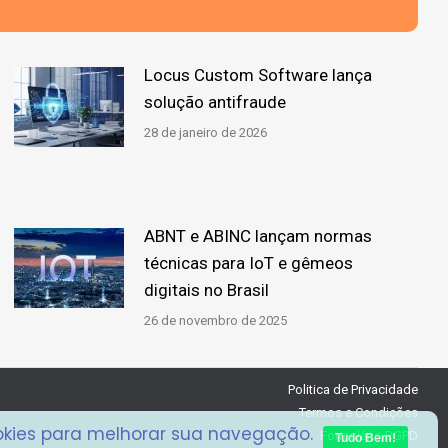
Locus Custom Software lança
solução antifraude
28 de janeiro de 2026
ABNT e ABINC lançam normas
técnicas para IoT e gêmeos
digitais no Brasil
26 de novembro de 2025
Politica de Privacidade
Termos e Condições
ookies para melhorar sua navegação.
Formulário RGPD
Tudo Bem!