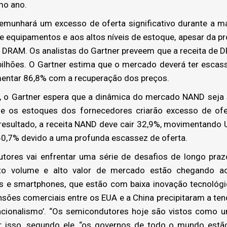
mo ano.
munhará um excesso de oferta significativo durante a ma
 equipamentos e aos altos níveis de estoque, apesar da pr
DRAM. Os analistas do Gartner preveem que a receita de 
lhões. O Gartner estima que o mercado deverá ter escas
entar 86,8% com a recuperação dos preços.
, o Gartner espera que a dinâmica do mercado NAND seja
 os estoques dos fornecedores criarão excesso de ofer
esultado, a receita NAND deve cair 32,9%, movimentando 
0,7% devido a uma profunda escassez de oferta.
utores vai enfrentar uma série de desafios de longo praz
to volume e alto valor de mercado estão chegando ao 
s e smartphones, que estão com baixa inovação tecnológica
nsões comerciais entre os EUA e a China precipitaram a te
acionalismo’. “Os semicondutores hoje são vistos como 
or isso, segundo ele, “os governos de todo o mundo estão