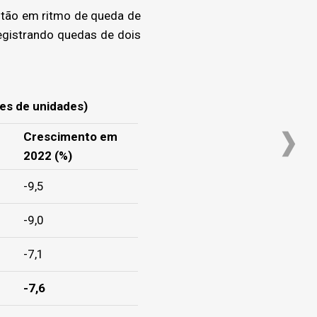
estão em ritmo de queda de
registrando quedas de dois
ões de unidades)
Crescimento em
2022 (%)
-9,5
-9,0
-7,1
-7,6