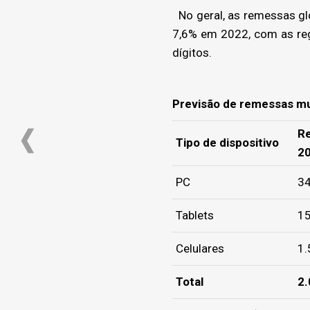
No geral, as remessas glo
7,6% em 2022, com as regi
dígitos.
Previsão de remessas mun
R
Tipo de dispositivo
2
PC
3
Tablets
1
Celulares
1.
Total
2.