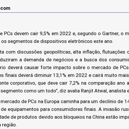
lecom
 PCs devem cair 9,5% em 2022 e, segundo o Gartner, o me
s os segmentos de dispositivos eletrônicos este ano.
 com discussões geopolíticas, alta inflação, flutuações c
eduziram a demanda de negócios e a busca dos consumid
rio deverá causar forte impacto sobre o mercado de P
es finais deverá diminuir 13,1% em 2022 e cairá muito mai
nte corporativo, que deve cair 7,2% na comparação ano a 
egmento como um todo”, diz avalia Ranjit Atwal, analista e 
o mercado de PCs na Europa caminha para um declínio de 
de equipamentos para consumidores finais. A invasão rus
lidade de produtos devido aos bloqueios na China estão imp
 região.