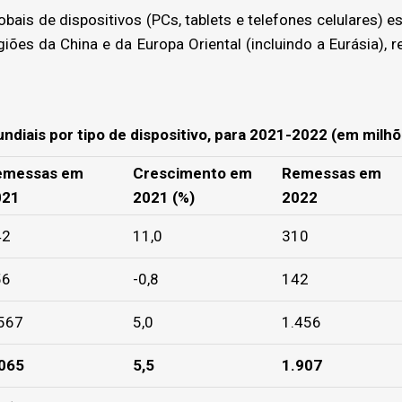
bais de dispositivos (PCs, tablets e telefones celulares) 
ões da China e da Europa Oriental (incluindo a Eurásia), 
diais por tipo de dispositivo, para 2021-2022 (em milh
emessas em
Crescimento em
Remessas em
021
2021 (%)
2022
42
11,0
310
56
-0,8
142
567
5,0
1.456
065
5,5
1.907