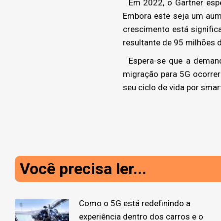
Em 2022, o Gartner espe
Embora este seja um aume
crescimento está signifi
resultante de 95 milhões 
Espera-se que a demanda
migração para 5G ocorrerá
seu ciclo de vida por sma
Você precisa ler...
Como o 5G está redefinindo a
experiência dentro dos carros e o