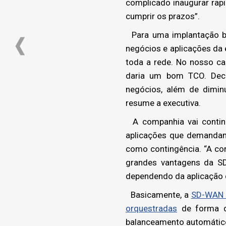
complicado inaugurar ra
cumprir os prazos”.
Para uma implantação be
negócios e aplicações da 
toda a rede. No nosso ca
daria um bom TCO. Decid
negócios, além de dimin
resume a executiva.
A companhia vai continu
aplicações que demandam
como contingência. “A co
grandes vantagens da SD
dependendo da aplicação q
Basicamente, a
SD-WAN u
orquestradas
de forma d
balanceamento automático