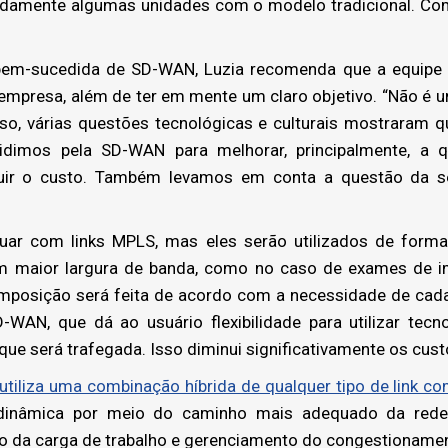
pidamente algumas unidades com o modelo tradicional. 
m-sucedida de SD-WAN, Luzia recomenda que a equipe 
empresa, além de ter em mente um claro objetivo. “Não é 
so, várias questões tecnológicas e culturais mostraram qu
imos pela SD-WAN para melhorar, principalmente, a q
uir o custo. Também levamos em conta a questão da s
ar com links MPLS, mas eles serão utilizados de forma “
 maior largura de banda, como no caso de exames de i
mposição será feita de acordo com a necessidade de cad
-WAN, que dá ao usuário flexibilidade para utilizar tec
ue será trafegada. Isso diminui significativamente os cust
tiliza uma combinação híbrida de qualquer tipo de link com
inâmica por meio do caminho mais adequado da rede 
 da carga de trabalho e gerenciamento do congestionament