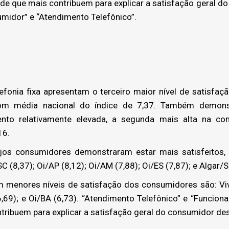
e que mais contribuem para explicar a satisfação geral do
midor” e “Atendimento Telefônico”.
onia fixa apresentam o terceiro maior nível de satisfaç
com média nacional do índice de 7,37. Também demo
ento relativamente elevada, a segunda mais alta na c
16.
os consumidores demonstraram estar mais satisfeitos, 
C (8,37); Oi/AP (8,12); Oi/AM (7,88); Oi/ES (7,87); e Algar/S
menores níveis de satisfação dos consumidores são: Vivo
6,69); e Oi/BA (6,73). “Atendimento Telefônico” e “Funci
tribuem para explicar a satisfação geral do consumidor des