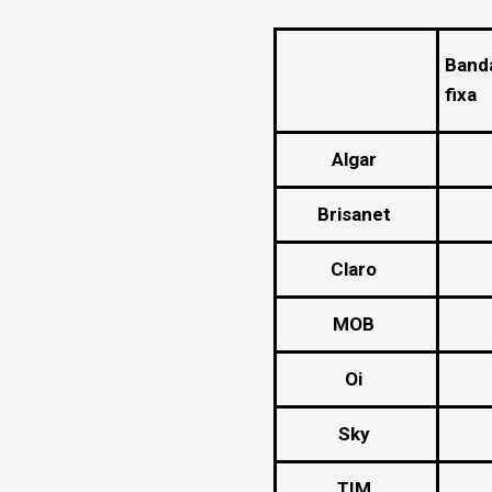
Banda
fixa
Algar
Brisanet
Claro
MOB
Oi
Sky
TIM