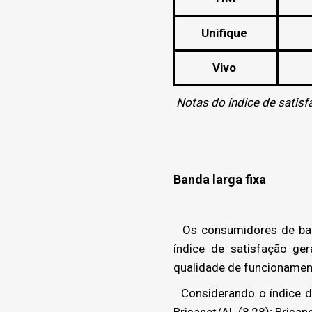
Unifique
Vivo
N
otas do índice de satis
Banda larga fixa
Os consumidores de band
índice de satisfação ge
qualidade de funcionament
Considerando o índice de
Brisanet/AL (8,28); Brisane