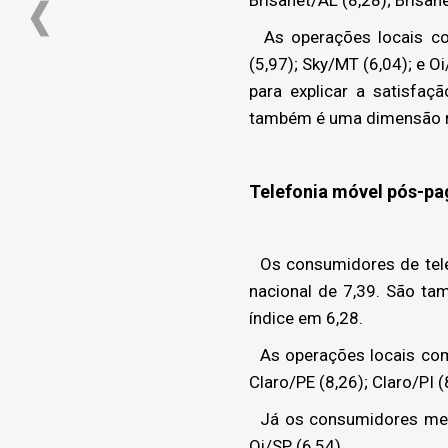
As operações locais com
(5,97); Sky/MT (6,04); e 
para explicar a satisfa
também é uma dimensão re
Telefonia móvel pós-pa
Os consumidores de tele
nacional de 7,39. São ta
índice em 6,28.
As operações locais com 
Claro/PE (8,26); Claro/PI (
Já os consumidores menos 
Oi/SP (6,54).