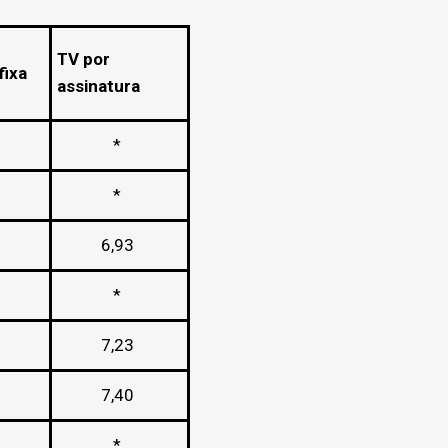
TV por
fixa
assinatura
*
*
6,93
*
7,23
7,40
*