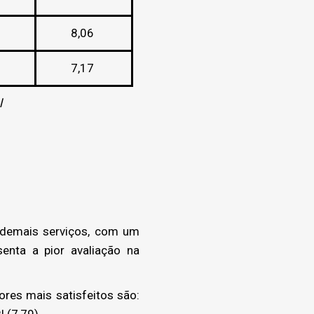
8,06
7,17
l
 demais serviços, com um
enta a pior avaliação na
res mais satisfeitos são:
I (7,79).