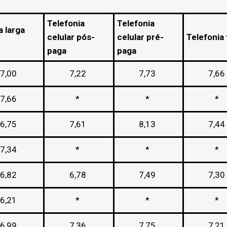
Telefonia
Telefonia
 larga
celular pós-
celular pré-
Telefonia 
paga
paga
7,00
7,22
7,73
7,66
7,66
*
*
*
6,75
7,61
8,13
7,44
7,34
*
*
*
6,82
6,78
7,49
7,30
6,21
*
*
*
6,99
7,36
7,75
7,21