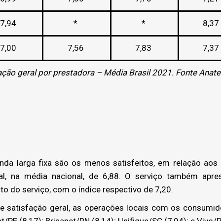
7,94
*
*
8,37
7,00
7,56
7,83
7,37
fação geral por prestadora – Média Brasil 2021. Fonte Anate
a larga fixa são os menos satisfeitos, em relação aos
ral, na média nacional, de 6,88. O serviço também apres
o do serviço, com o índice respectivo de 7,20.
 satisfação geral, as operações locais com os consumido
t/PE (8,17); Brisanet/RN (8,14); Unifique/SC (7,94); e Vivo/P