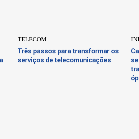
TELECOM
IN
Três passos para transformar os
Ca
a
serviços de telecomunicações
se
tr
óp