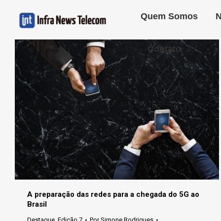
Quem Somos
N
Contato
A preparação das redes para a chegada do 5G ao
Brasil
Destaque
,
Edição 7
Por
Simone Rodrigues