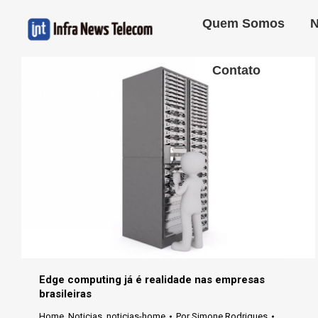
Quem Somos
N
Contato
Edge computing já é realidade nas empresas
brasileiras
Home
,
Noticias
,
noticias-home
Por
Simone Rodrigues