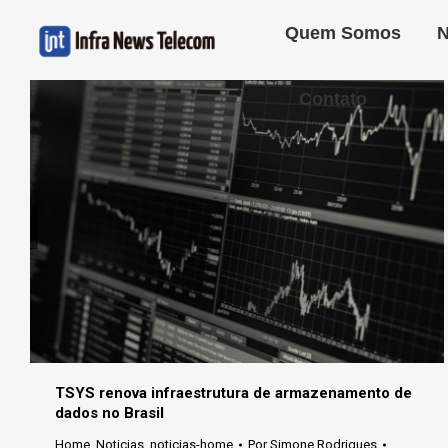
Quem Somos
N
Contato
TSYS renova infraestrutura de armazenamento de
dados no Brasil
Home
,
Noticias
,
noticias-home
Por
Simone Rodrigues