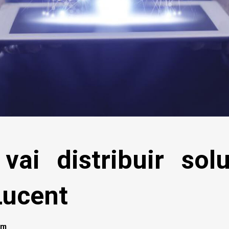
 vai distribuir sol
Lucent
om