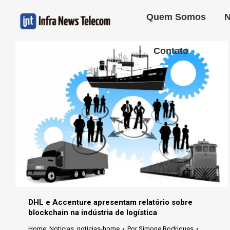
Quem Somos
N
Contato
DHL e Accenture apresentam relatório sobre
blockchain na indústria de logística
Home
,
Noticias
,
noticias-home
Por
Simone Rodrigues