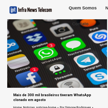
Quem Somos
N
Contato
Mais de 300 mil brasileiros tiveram WhatsApp
clonado em agosto
Home
,
Noticias
,
noticias-home
Por
Simone Rodrigues