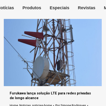
otícias
Produtos
Especiais
Revistas
Furukawa lança solução LTE para redes privadas
de longo alcance
Home
,
Noticias
,
noticias-home
Por
Simone Rodrigues