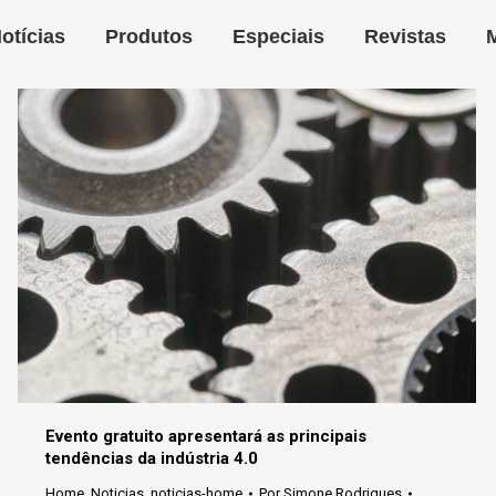
otícias
Produtos
Especiais
Revistas
Evento gratuito apresentará as principais
tendências da indústria 4.0
Home
,
Noticias
,
noticias-home
Por
Simone Rodrigues