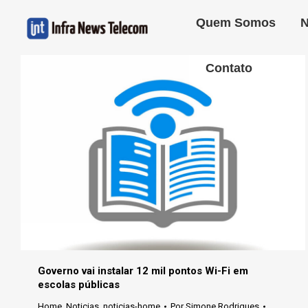
Quem Somos
N
Contato
Governo vai instalar 12 mil pontos Wi-Fi em
escolas públicas
Home
,
Noticias
,
noticias-home
Por
Simone Rodrigues