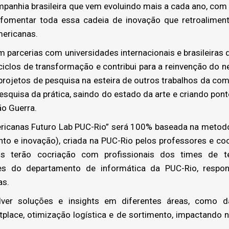
anhia brasileira que vem evoluindo mais a cada ano, com
fomentar toda essa cadeia de inovação que retroaliment
mericanas.
arcerias com universidades internacionais e brasileiras 
ciclos de transformação e contribui para a reinvenção do
 projetos de pesquisa na esteira de outros trabalhos da co
quisa da prática, saindo do estado da arte e criando pont
ão Guerra.
icanas Futuro Lab PUC-Rio” será 100% baseada na metodol
nto e inovação), criada na PUC-Rio pelos professores e co
tos terão cocriação com profissionais dos times de t
s do departamento de informática da PUC-Rio, respon
as.
r soluções e insights em diferentes áreas, como data
tplace, otimização logística e de sortimento, impactando 