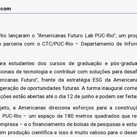
lecom
o lançaram o “Americanas Futuro Lab PUC-Rio”, um pr
m parceria com o CTC/PUC-Rio – Departamento de Infor
ara estudantes dos cursos de graduação e pós-gradua
ionais de tecnologia e contribuir com soluções para desa
ricanas Futuro”, frente da estratégia ESG da Americ
eração de oportunidades futuras. A turma inaugural com
rições estão abertas até o dia 12 de junho e podem ser feit
eto, a Americanas direciona esforços para a construçã
a PUC-Rio – um espaço de 180 metros quadrados que re
empresa – e o financiamento de bolsas de pesquisas e estu
em produção científica e isso é muito valioso para o des