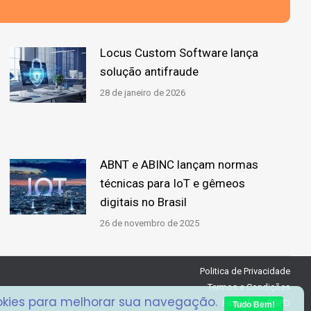
Locus Custom Software lança
solução antifraude
28 de janeiro de 2026
ABNT e ABINC lançam normas
técnicas para IoT e gêmeos
digitais no Brasil
26 de novembro de 2025
Politica de Privacidade
Termos e Condições
ookies para melhorar sua navegação.
Formulário RGPD
Tudo Bem!