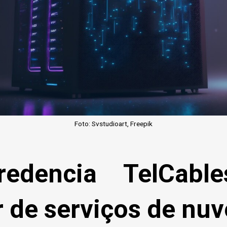
Foto: Svstudioart, Freepik
redencia TelCab
 de serviços de nu