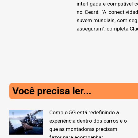
interligada e compatível
no Ceará. “A conectivid
nuvem mundiais, com segur
asseguram”, completa Claud
Você precisa ler...
Como o 5G está redefinindo a
experiência dentro dos carros e o
que as montadoras precisam
fazer para acompanhar