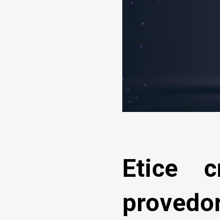
Etice c
provedor