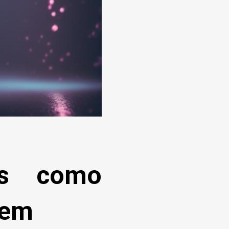
les como
vem